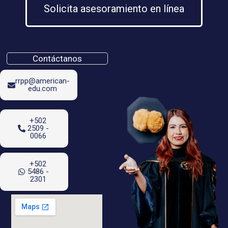
Solicita asesoramiento en línea
Contáctanos
rrpp@american-
edu.com
+502
2509 -
0066
+502
5486 -
2301