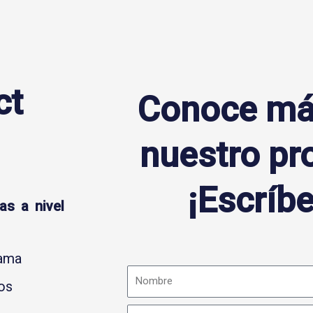
ct
Conoce má
nuestro pr
¡Escríb
as a nivel
rama
os