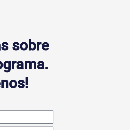
s sobre
ograma.
enos!