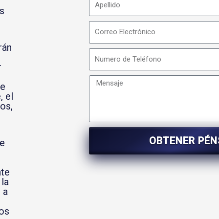
s
rán
r
se
, el
os,
OBTENER PÉ
de
nte
 la
 a
los