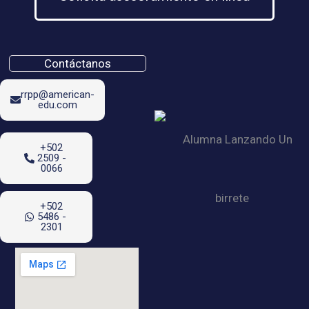
Contáctanos
rrpp@american-
edu.com
+502
2509 -
0066
+502
5486 -
2301