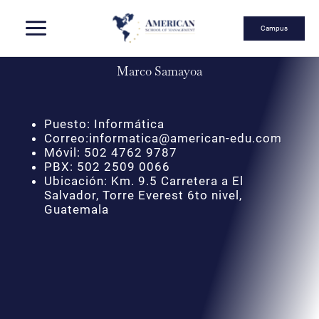
Skip
Campus
Marco Samayoa
to
Puesto: Informática
Correo:informatica@american-edu.com
content
Móvil: 502 4762 9787
PBX: 502 2509 0066
Ubicación: Km. 9.5 Carretera a El
Salvador, Torre Everest 6to nivel,
Guatemala