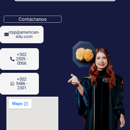
Contáctanos
rrpp@american-
edu.com
+502
2509 -
0066
+502
5486 -
2301