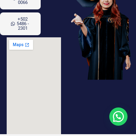
0066
+502
5486 -
2301