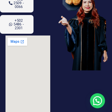
2509 -
0066
+502
5486 -
2301