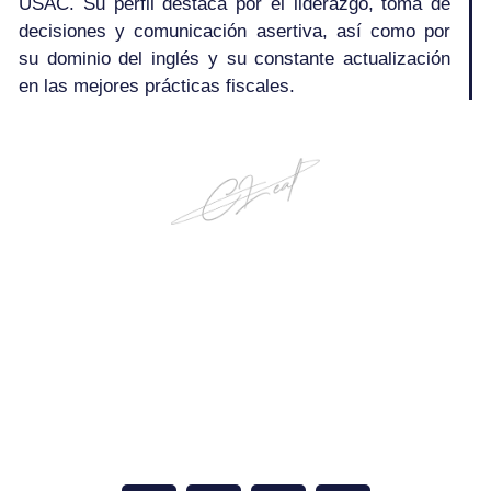
USAC. Su perfil destaca por el liderazgo, toma de
decisiones y comunicación asertiva, así como por
su dominio del inglés y su constante actualización
en las mejores prácticas fiscales.
F
I
Y
L