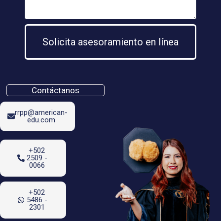
Solicita asesoramiento en línea
Contáctanos
rrpp@american-
edu.com
+502
2509 -
0066
+502
5486 -
2301